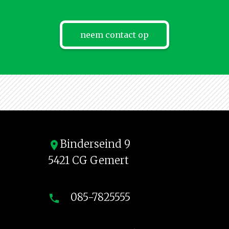
neem contact op
Binderseind 9
location_on
5421 CG Gemert
085-7825555
phone