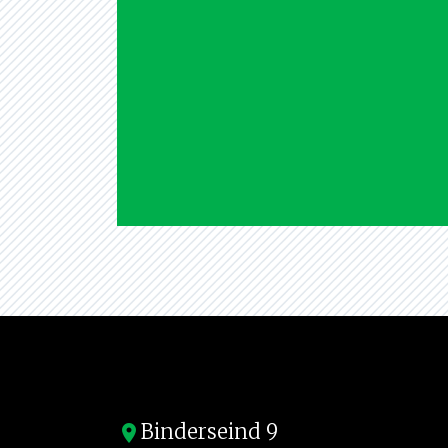
Binderseind 9
location_on