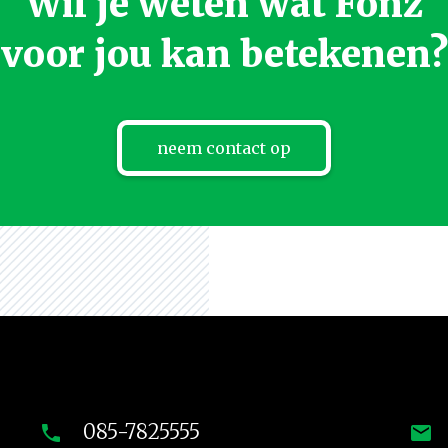
Wil je weten wat Fonz
voor jou kan betekenen?
neem contact op
085-7825555
phone
mail