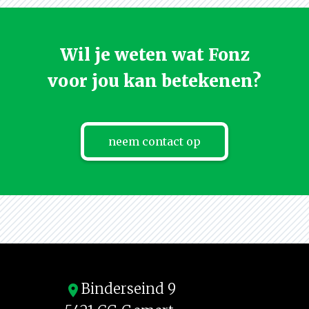
Wil je weten wat Fonz
voor jou kan betekenen?
neem contact op
Binderseind 9
location_on