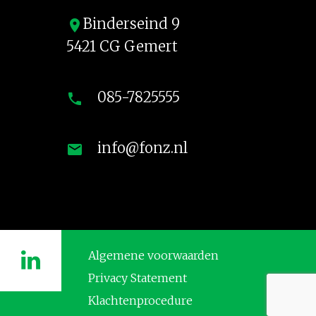
Binderseind 9
location_on
5421 CG Gemert
085-7825555
phone
info@fonz.nl
mail
Algemene voorwaarden
Privacy Statement
Klachtenprocedure