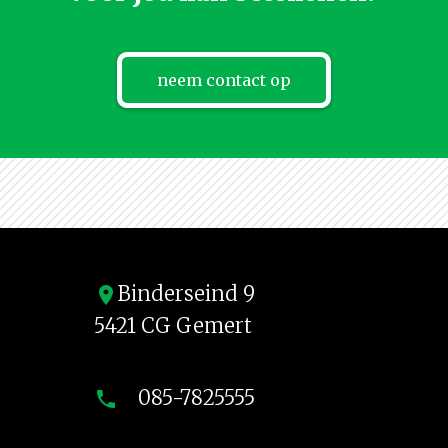
neem contact op
Binderseind 9
location_on
5421 CG Gemert
085-7825555
phone