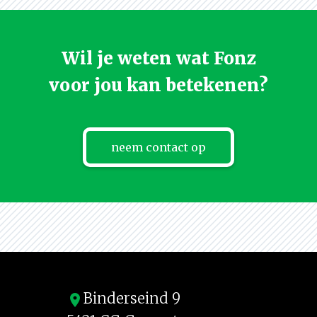
Wil je weten wat Fonz
voor jou kan betekenen?
neem contact op
Binderseind 9
location_on