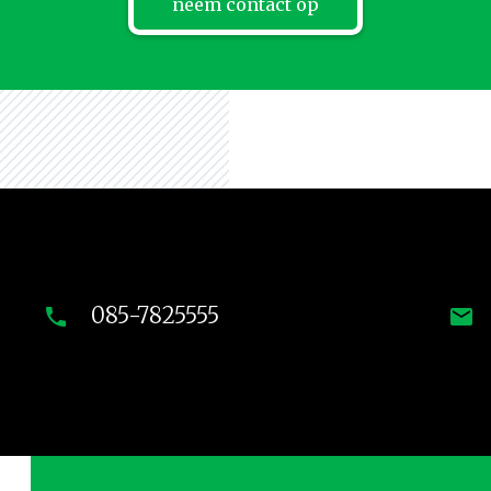
neem contact op
085-7825555
phone
mail