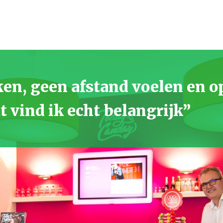
en, geen afstand voelen en o
 vind ik echt belangrijk”