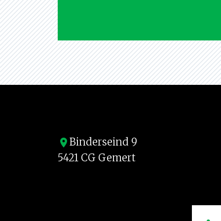
Binderseind 9
location_on
5421 CG Gemert