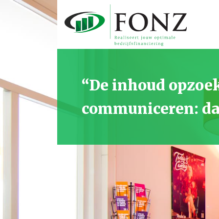
“De inhoud opzoek
communiceren: dat