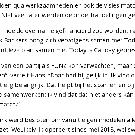
vulden qua werkzaamheden en ook de visies mat
Niet veel later werden de onderhandelingen ge
n hoe de overname gefinancierd zou worden, r
 Bankers boog zich vervolgens samen met Today
efinitieve plan samen met Today is Canday gepr
ik van een partij als FONZ kon verwachten, maa
”, vertelt Hans. “Daar had hij gelijk in. Ik vind
rg belangrijk. Dat helpt bij het sparren en bij
and samenwerken; ik vind dat dat niet anders kán
match.”
rk werd besloten om vanuit eigen middelen alle
t. WeLikeMilk opereert sinds mei 2018, weliswa