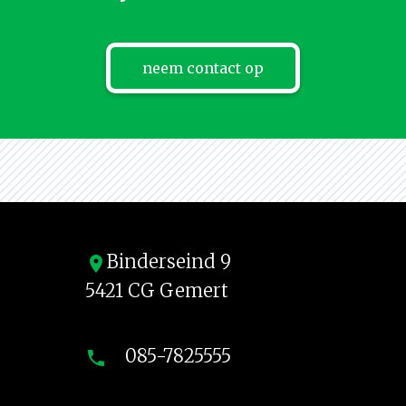
neem contact op
Binderseind 9
location_on
5421 CG Gemert
085-7825555
phone