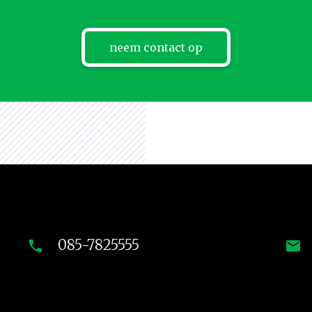
neem contact op
085-7825555
phone
mail