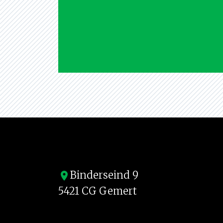
Binderseind 9
location_on
5421 CG Gemert